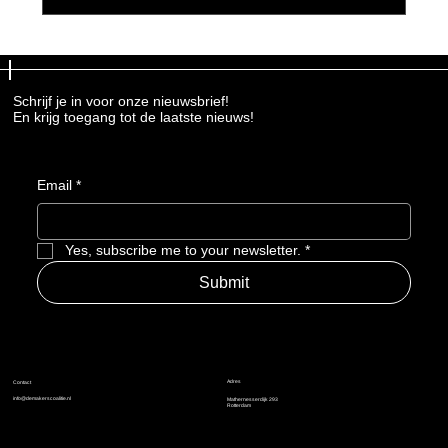
Schrijf je in voor onze nieuwsbrief!
En krijg toegang tot de laatste nieuws!
Email
*
Yes, subscribe me to your newsletter.
*
Submit
Adres
Contact
info@demakerscoalitie.nl
Mathernesserdijk 293
Rotterdam