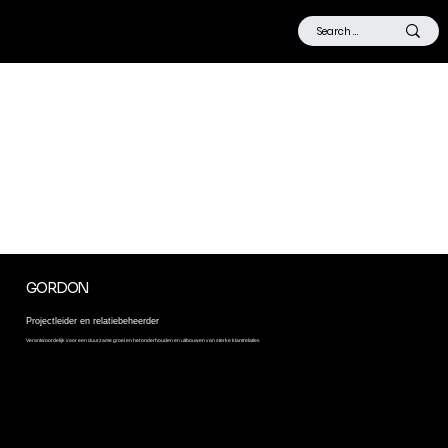
VERTEGENWOORDIGERS VAN DE MAKERS
COALITIE
Afgelopen jaar verenigde een groep Rotterdamse culturele en creatieve makers zich om met één stem te spreken richting overheid, politiek en werkverschaffers.
Hun bevindingen en waardevolle lessen zijn inmiddels gebundeld in een blauwdruk. Uit deze blauwdruk is ook de Makers Coalitie ontstaan. Dé
belangenbehartigers voor werkende uit de culturele en creatieve sector.
GORDON
Projectleider en relatiebeheerder
Verantwoordelijk voor een duurzame groei en het onderhouden en uitbouwen van sterke klantrelaties