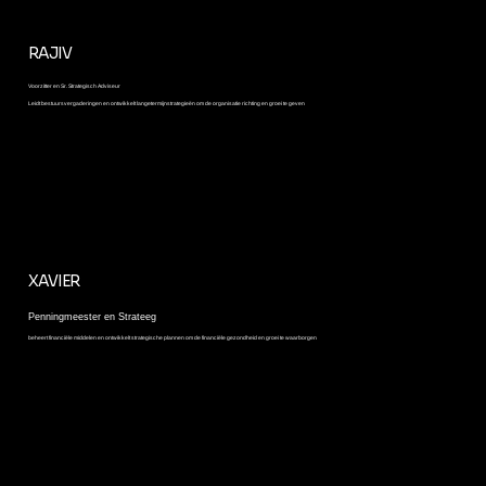
RAJIV
Voorzitter en Sr. Strategisch Adviseur
Leidt bestuursvergaderingen en ontwikkelt langetermijnstrategieën om de organisatie richting en groei te geven
XAVIER
Penningmeester en Strateeg
beheert financiële middelen en ontwikkelt strategische plannen om de financiële gezondheid en groei te waarborgen