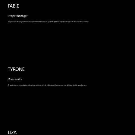
FABIE
Projectmanager
Zorgt ervoor dat de projecten en evenementen binnen de gestelde tijd, het budget en de specificaties worden voltooid
TYRONE
Coördinator
Organiseert en stroomlijnt activiteiten en middelen om de efficiëntie en het succes van alle operaties te waarborgen
LIZA