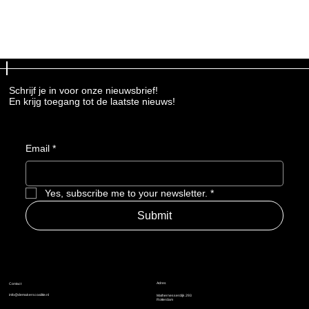
Schrijf je in voor onze nieuwsbrief!
En krijg toegang tot de laatste nieuws!
Email
*
Yes, subscribe me to your newsletter.
*
Submit
Adres
Contact
info@demakerscoalitie.nl
Mathernesserdijk 293
Rotterdam