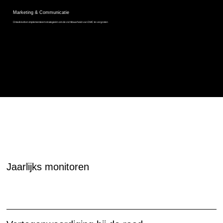
Marketing & Communicatie
Ontwikkelt en implementeert strategieën om de zichtbaarheid van DMC te vergroten
Hoe zijn wij actief?
Jaarlijks monitoren
Jaarlijks zoeken wij uit wat er speelt en wat de behoeftes zijn binnen de creatieve en culturele sector. De Makers Coalitie maakt een rapportage op die wij jaarlijks met jullie delen.