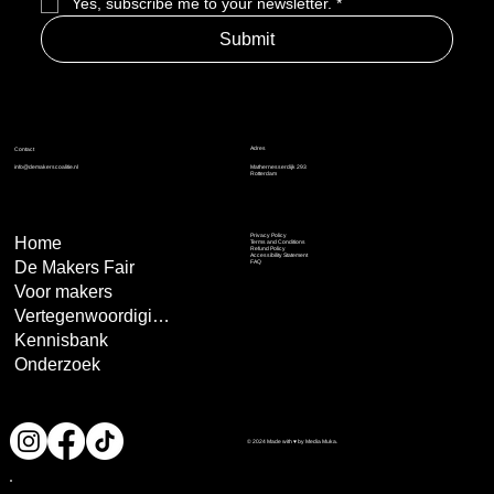
Yes, subscribe me to your newsletter.
*
Submit
Adres
Contact
info@demakerscoalitie.nl
Mathernesserdijk 293
Rotterdam
Privacy Policy
Home
Terms and Conditions
Refund Policy
Accessibility Statement
De Makers Fair
FAQ
Voor makers
Vertegenwoordiging
Kennisbank
Onderzoek
© 2024 Made with ♥ by Media Muka.