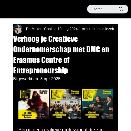
De Makers Coalitie
19 aug 2024
1 minuten om te lezen
Verhoog je Creatieve
Ondernemerschap met DMC en
Erasmus Centre of
Entrepreneurship
Bijgewerkt op:
8 apr 2025
Ben jij een creatieve professional die zijn 