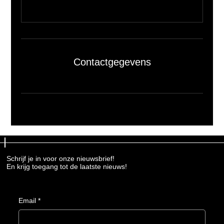
Contactgegevens
Schrijf je in voor onze nieuwsbrief!
Schrijf je in voor onze nieuwsbrief!
En krijg toegang tot de laatste nieuws!
En krijg toegang tot de laatste nieuws!
Email
Email
*
*